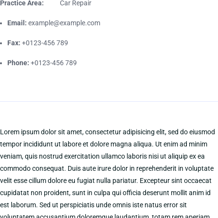
Practice Area:
Car Repair
Email:
example@example.com
Fax:
+0123-456 789
Phone:
+0123-456 789
Lorem ipsum dolor sit amet, consectetur adipisicing elit, sed do eiusmod
tempor incididunt ut labore et dolore magna aliqua. Ut enim ad minim
veniam, quis nostrud exercitation ullamco laboris nisi ut aliquip ex ea
commodo consequat. Duis aute irure dolor in reprehenderit in voluptate
velit esse cillum dolore eu fugiat nulla pariatur. Excepteur sint occaecat
cupidatat non proident, sunt in culpa qui officia deserunt mollit anim id
est laborum. Sed ut perspiciatis unde omnis iste natus error sit
voluptatem accusantium doloremque laudantium, totam rem aperiam,